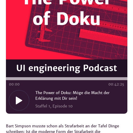
00
:
00
00
:
42
:
25
The Power of Doku: Möge die Macht der
Erklärung mit Dir sein!
Staffel 1, Episode 10
Bart Simpson musste schon als Strafarbeit an der Tafel Dinge
schreiben: Ist die moderne Form der Strafarbeit die